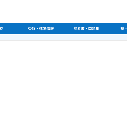
習
受験・進学情報
参考書・問題集
塾