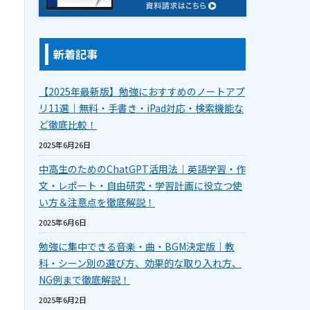
新着記事
【2025年最新版】勉強におすすめのノートアプ
リ11選｜無料・手書き・iPad対応・検索機能な
ど徹底比較！
2025年6月26日
中高生のためのChatGPT活用法｜英語学習・作
文・レポート・自由研究・学習計画に役立つ使
い方＆注意点を徹底解説！
2025年6月6日
勉強に集中できる音楽・曲・BGM決定版｜教
科・シーン別の選び方、効果的な取り入れ方、
NG例まで徹底解説！
2025年6月2日