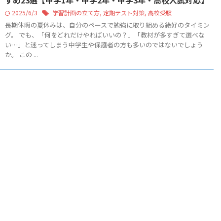
すめ23選【中学1年・中学2年・中学3年・高校入試対応】
2025/6/3
学習計画の立て方
,
定期テスト対策
,
高校受験
長期休暇の夏休みは、自分のペースで勉強に取り組める絶好のタイミン
グ。 でも、「何をどれだけやればいいの？」「教材が多すぎて選べな
い…」と迷ってしまう中学生や保護者の方も多いのではないでしょう
か。 この ...